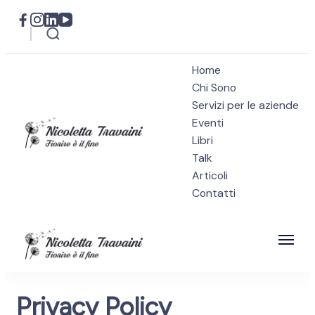
Home
Chi Sono
Servizi per le aziende
Eventi
Libri
Nicoletta Travaini
Talk
Psicologa, Psicoterapeuta e persona
Articoli
altamente sensibile
Contatti
Nicoletta Travaini
Psicologa, Psicoterapeuta e persona
Privacy Policy
altamente sensibile